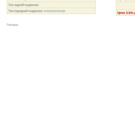
Тип задней подвески:
Тип передней подвески:
телескопическая
Цена:
11300 у
Реклама: