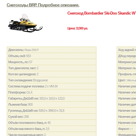
Cнегоходы BRP. Подробное описание.
Снегоход Bombardier Ski-Doo Skandic WT
Цена: 11300 у.е.
Двигатель:
Ход задней 
Rotax 550 F
Объем, см3:
553
ДХод передн
Мощность, лс:
57
Материал р
Тип двигателя, такт:
2
Материал лы
Кол-во цилиндров:
2
Профиль сте
Тип охлаждения:
Воздушное
Цвет :
Жёлты
Система подачи топлива:
2 x VM-34
Наличие рев
Платформа:
GLX
Наличие эле
Габариты, ДxШxВ см:
315,0 x 110,0 x 122,0
Наличие спи
Лыжная база:
900
Наличие дат
Гусеница, ДxШxВ см:
508,0 x 3960,0 x 31,8
Наличие тах
Сухой вес:
258
Наличие дат
Объём топливного бака, л:
40
Наличие спи
Объём масляного бака, л:
2,5
Фаркоп :
+
Число посадочных мест:
2
Функция под