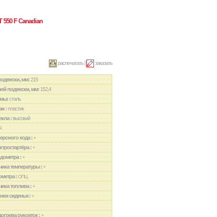
 550 F Canadian
распечатать
|
заказать
подвески, мм:
215
ей подвески, мм:
152,4
амы:
сталь
ж :
пластик
кла :
высокий
й
ерсного хода :
+
ктростартёра :
+
дометра :
+
чика температуры :
+
ометра :
ОПЦ
чика топлива :
+
нки сиденья :
+
огрева рукояток :
+