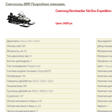
Cнегоходы BRP. Подробное описание.
Снегоход Bombardier Ski-Doo Expedition
Цена: 14200 у.е.
Двигатель:
Ход задней 
Rotax 4-TEC V-1000
Объем, см3:
989
ДХод передн
Мощность, лс:
82
Материал р
Тип двигателя, такт:
4
Материал лы
Кол-во цилиндров:
2
Профиль сте
Тип охлаждения:
Жидкостное
Цвет :
Чёрный
Система подачи топлива:
Sequential EFI
Наличие рев
Платформа:
Yeti
Наличие эле
Габариты, ДxШxВ см:
315,0 x 118,5 x 132,0
Наличие спи
Лыжная база:
985
Наличие дат
Гусеница, ДxШxВ см:
508,0 x 3960,0 x 31,8
Наличие тах
Сухой вес:
327
Наличие дат
Объём топливного бака, л:
45
Наличие спи
Объём масляного бака, л:
2,8
Фаркоп :
+
Число посадочных мест:
2
Функция под