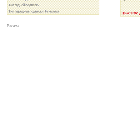
Тип задней подвески:
Тип передней подвески:
Рычажная
Цена:
14200 у
Реклама: