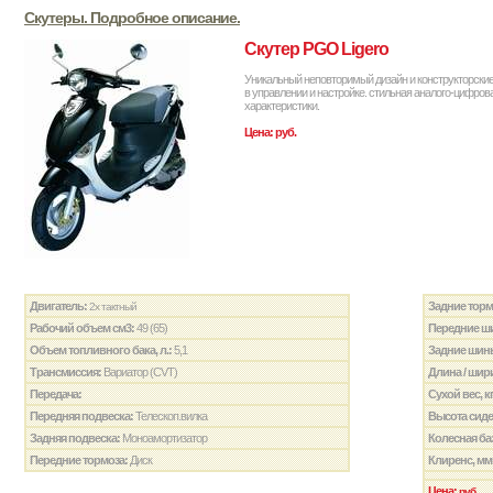
Скутеры. Подробное описание.
Скутер PGO Ligero
Уникальный неповторимый дизайн и конструкторски
в управлении и настройке. стильная аналого-цифро
характеристики.
Цена: руб.
Двигатель:
Задние торм
2х тактный
Рабочий объем см3:
49 (65)
Передние ш
Объем топливного бака, л.:
5,1
Задние шин
Трансмиссия:
Вариатор (CVT)
Длина / шири
Передача:
Сухой вес, к
Передняя подвеска:
Телескоп.вилка
Высота сиде
Задняя подвеска:
Моноамортизатор
Колесная ба
Передние тормоза:
Диск
Клиренс, мм
Цена:
руб.