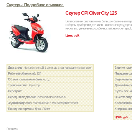
Скутеры. Подробное описание.
Скутер CPI Oliver City 125
Великолепная светотехника, большой багажный отде
набором приборов и датчиков, не скользящие ударо-ст
несколько уникальных особенностей этого скутера. Ц
Цена: руб.
Двигатель:
Задние торм
Четырёхтактный, 1-цилиндр с принуд.возд.охлаждением
Рабочий объем см3:
124
Передние ш
Объем топливного бака, л.:
6,8
Задние шин
Трансмиссия:
Вариатор
Длина / шири
Передача:
Сухой вес, к
Передняя подвеска:
Телескопическая вилка
Высота сиде
Задняя подвеска:
Маятниковая с моноамортизатором
Колесная ба
Передние тормоза:
Диск 190мм
Клиренс, мм
Цена:
руб.
Реклама: