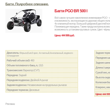
Багги. Подробное описание.
Багги PGO BR 500 I
Всё самое лучшее накопленное инженерами PGO - зде
и возможность эксплуатации по дорогам общего пол
4х клапанный мотор. Большой цифровой дисплей ко
Понижающая передача. Также предусмотрена возмож
возможность установки грузовых сумок. Цвет: чёрны
Цена: 444 999 руб.
Двигатель:
Задние торм
Впрыск,Euro3 spec, 4х-тактный,4х-клапанный, водяного
охлаждения
Передние ш
Рабочий объем см3:
460
Задние шин
Объем топливного бака, л.:
19,5
Длина / шири
Трансмиссия:
Вариатор (CVT)
Сухой вес, к
Передача:
Задний
Высота сиде
Передняя подвеска:
Двойной А-рычаг
Колесная ба
Задняя подвеска:
Независимая на продольных рычагах
Клиренс, мм
Передние тормоза:
Дисковые
Цена:
444 999
Реклама: